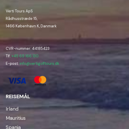
Verti Tours ApS
Rådhusstræde 15,
1466 København K, Danmark
CVR-nummer: 44185423
Tlf.
+45 69 166 130
E-post:
info@vertigolftours.dk
REISEMÅL
Irland
Mauritius
Spania