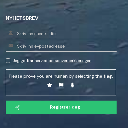
NYHETSBREV
Jeg godtar herved
personvernerklæringen
Please prove you are human by selecting the
flag
.
V
e
n
n