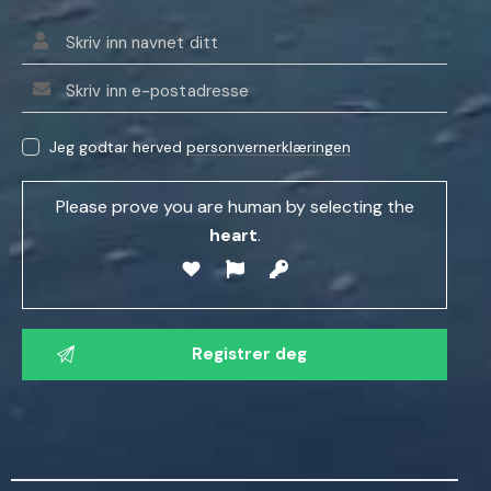
Jeg godtar herved
personvernerklæringen
Please prove you are human by selecting the
heart
.
V
e
n
n
l
i