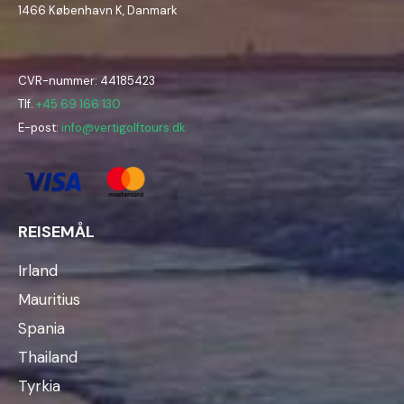
1466 København K, Danmark
CVR-nummer: 44185423
Tlf.
+45 69 166 130
E-post:
info@vertigolftours.dk
REISEMÅL
Irland
Mauritius
Spania
Thailand
Tyrkia