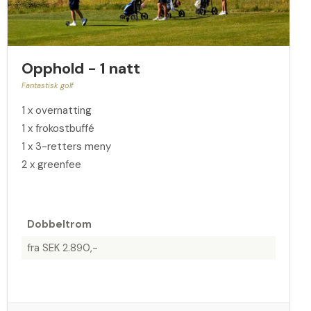
Opphold - 1 natt
Fantastisk golf
1 x overnatting
1 x frokostbuffé
1 x 3-retters meny
2 x greenfee
Dobbeltrom
fra SEK 2.890,-