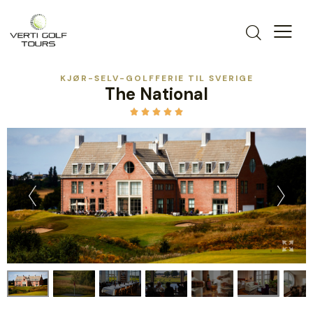
KJØR-SELV-GOLFFERIE TIL SVERIGE
The National




