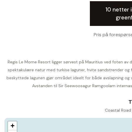
10 netter i
green
Pris på forespørse
Regis Le Morne Resort ligger sørvest på Mauritius ved foten av 
spektakulære natur med turkise laguner, hvite sandstrender og fr
beskyttede lagunen gjør området ideelt for både avslapning og v
Avstanden til Sir Seewoosagur Ramgoolam internasjo
T
Coastal Road 
+