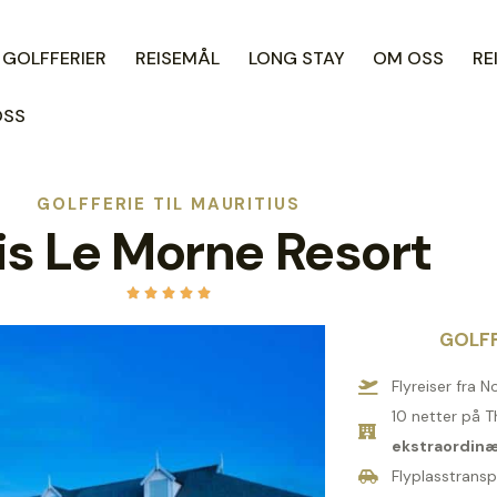
 GOLFFERIER
REISEMÅL
LONG STAY
OM OSS
RE
OSS
GOLFFERIE TIL MAURITIUS
is Le Morne Resort





GOLFP
Flyreiser fra N
10 netter på 
ekstraordinæ
Flyplasstransp