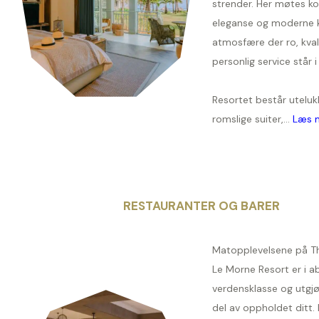
strender. Her møtes ko
eleganse og moderne k
atmosfære der ro, kval
personlig service står 
Resortet består utelu
romslige suiter,...
Læs 
RESTAURANTER OG BARER
Matopplevelsene på Th
Le Morne Resort er i a
verdensklasse og utgjø
del av oppholdet ditt. 