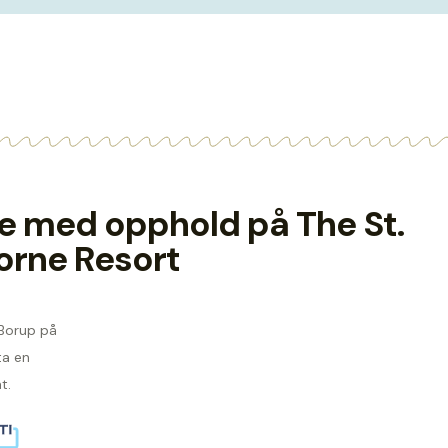
rie med opphold på The St.
orne Resort
 Borup på
ta en
t.