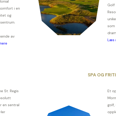
lonial
Golf 
omfort i en
Resor
itet og
unik
i sentrum.
som 
dram
kkende av
Læs 
mere
SPA OG FRIT
e St. Regis
Et o
bsolutt
Morn
r en sentral
golf
Her
opple