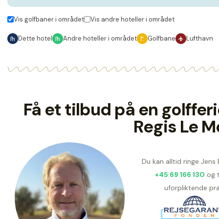
Vis golfbaner i området
Vis andre hoteller i området
Dette hotel
Andre hoteller i området
Golfbane
Lufthavn
Få et tilbud på en golffe
Regis Le M
Du kan alltid ringe Jens
+45 69 166 130
og 
uforpliktende pra