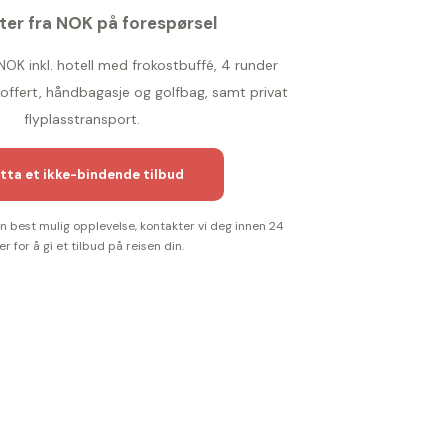
ter fra NOK på forespørsel
 NOK inkl. hotell med frokostbuffé, 4 runder
 koffert, håndbagasje og golfbag, samt privat
flyplasstransport.
tta et ikke-bindende tilbud
 en best mulig opplevelse, kontakter vi deg innen 24
er for å gi et tilbud på reisen din.