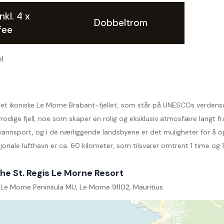
nkl. 4 x
Dobbeltrom
fee
l
det ikoniske Le Morne Brabant-fjellet, som står på UNESCOs verdensar
odige fjell, noe som skaper en rolig og eksklusiv atmosfære langt fr
annsport, og i de nærliggende landsbyene er det muligheter for å opp
nale lufthavn er ca. 60 kilometer, som tilsvarer omtrent 1 time og 1
he St. Regis Le Morne Resort
Le Morne Peninsula MU, Le Morne 91102, Mauritius