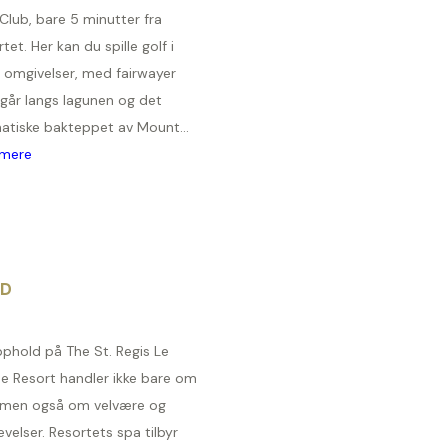
Club, bare 5 minutter fra
tet. Her kan du spille golf i
e omgivelser, med fairwayer
går langs lagunen og det
atiske bakteppet av Mount...
mere
ID
pphold på The St. Regis Le
e Resort handler ikke bare om
, men også om velvære og
velser. Resortets spa tilbyr