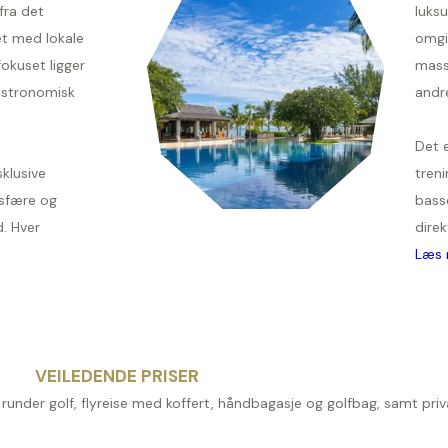
fra det
luksu
et med lokale
omgi
okuset ligger
mass
astronomisk
andr
Det e
sklusive
treni
sfære og
bass
d. Hver
direk
Læs 
VEILEDENDE PRISER
4 runder golf, flyreise med koffert, håndbagasje og golfbag, samt priv