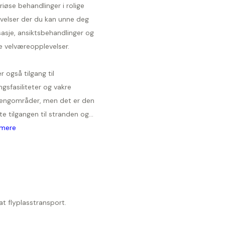
riøse behandlinger i rolige
velser der du kan unne deg
asje, ansiktsbehandlinger og
e velværeopplevelser.
r også tilgang til
ngsfasiliteter og vakre
engområder, men det er den
te tilgangen til stranden og...
mere
at flyplasstransport.