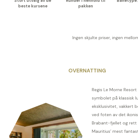
Stort utvalg av de
Runder i henhold til
Banetype:
beste kursene
pakken
Ingen skjulte priser, ingen mell
OVERNATTING
Regis Le Morne Resort 
symbolet på klassisk l
eksklusivitet, vakkert 
ved foten av det ikoni
Brabant-fjellet og rett
Mauritius’ mest fantas