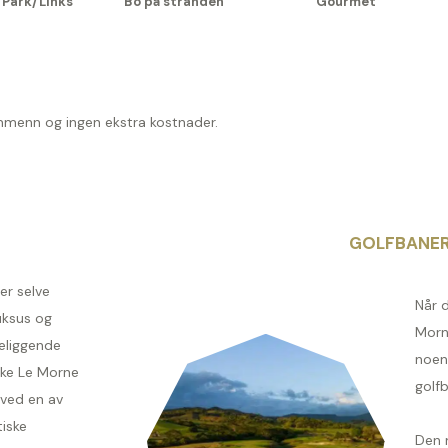
 Park/Links
Bo på stranden
Gourmet
ommenn og ingen ekstra kostnader.
GOLFBANE
er selve
Når d
uksus og
Morne
beliggende
noen
ske Le Morne
golf
 ved en av
tiske
Den 