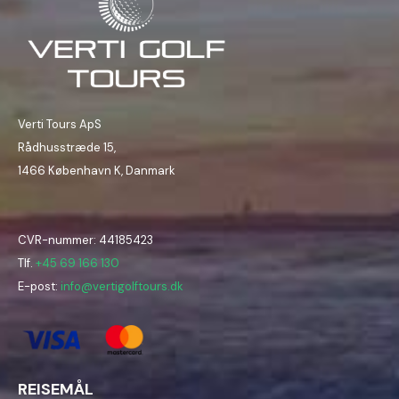
Verti Tours ApS
Rådhusstræde 15,
1466 København K, Danmark
CVR-nummer: 44185423
Tlf.
+45 69 166 130
E-post:
info@vertigolftours.dk
REISEMÅL