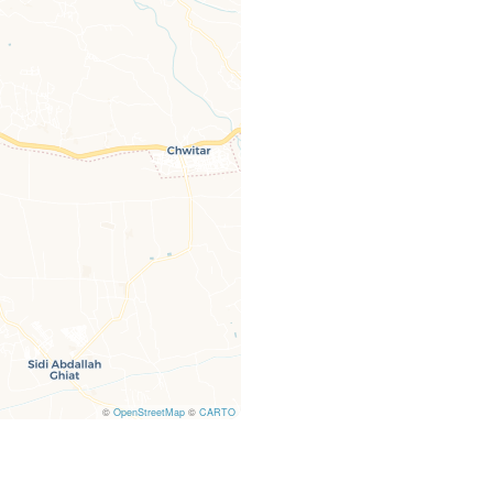
©
OpenStreetMap
©
CARTO