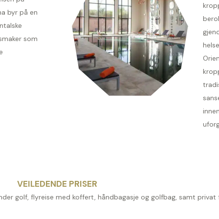
krop
na byr på en
bero
entalske
gjeno
ssmaker som
helse
e
Orie
krop
tradi
sans
inne
uforg
VEILEDENDE PRISER
 runder golf, flyreise med koffert, håndbagasje og golfbag, samt privat