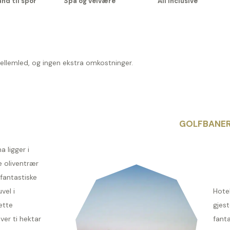
nd til spor
Spa og velvære
All Inclusive
mellemled, og ingen ekstra omkostninger.
GOLFBANE
 ligger i
 oliventrær
fantastiske
vel i
Hotel
ette
gjest
ver ti hektar
fanta