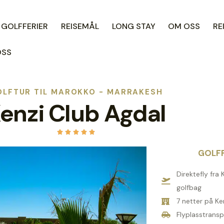
 GOLFFERIER
REISEMÅL
LONG STAY
OM OSS
RE
OSS
OLFTUR TIL MAROKKO - MARRAKESH
enzi Club Agdal





GOLFP
Direktefly fra
golfbag
7 netter på K
Flyplasstransp