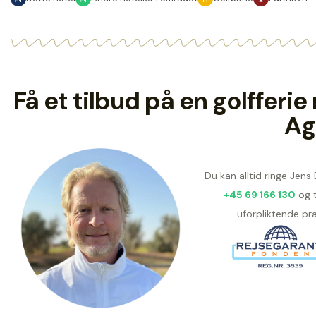
Få et tilbud på en golffer
Ag
Du kan alltid ringe Jens
+45 69 166 130
og 
uforpliktende pra