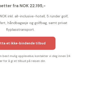
netter fra NOK 22.195,-
NOK inkl. all-inclusive-hotell, 5 runder golf,
fert, håndbagasje og golfbag, samt privat
flyplasstransport.
tta et ikke-bindende tilbud
 en best mulig opplevelse, kontakter vi deg innen 24
er for å gi et tilbud på reisen din.