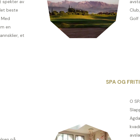
t spekter av
avst
det beste
Club,
. Med
Golf
som en
nnsklier, et
SPA OG FRIT
O SP
Slapp
Agda
kvadr
avsla
elsen på