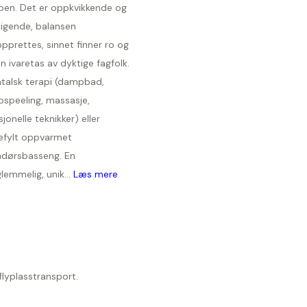
pen. Det er oppkvikkende og
ligende, balansen
pprettes, sinnet finner ro og
n ivaretas av dyktige fagfolk.
ntalsk terapi (dampbad,
pspeeling, massasje,
sjonelle teknikker) eller
efylt oppvarmet
ndørsbasseng. En
lemmelig, unik...
Læs mere
 flyplasstransport.