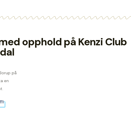
ie med opphold på Kenzi Club
dal
 Borup på
ta en
t.