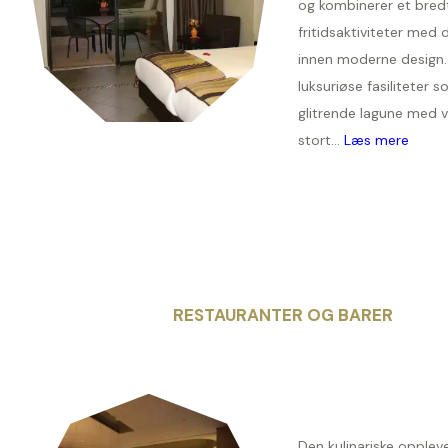
og kombinerer et bred
fritidsaktiviteter med 
innen moderne design
luksuriøse fasiliteter 
glitrende lagune med va
stort...
Læs mere
RESTAURANTER OG BARER
Den kulinariske opplev