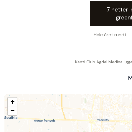
7 netter i
green
Hele året rundt
Kenzi Club Agdal Medina ligg
M
+
−