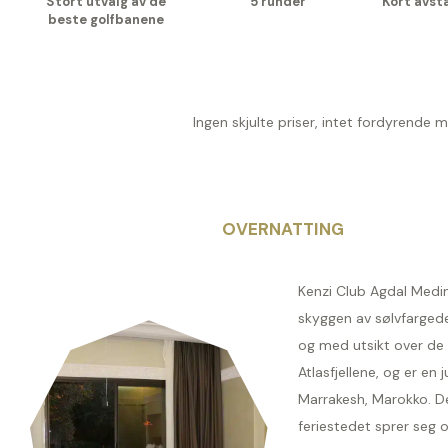
Stort utvalg av de
5 runder
Kort avsta
beste golfbanene
Ingen skjulte priser, intet fordyrende 
OVERNATTING
Kenzi Club Agdal Medina
skyggen av sølvfargede
og med utsikt over de 
Atlasfjellene, og er en ju
Marrakesh, Marokko. D
feriestedet sprer seg o