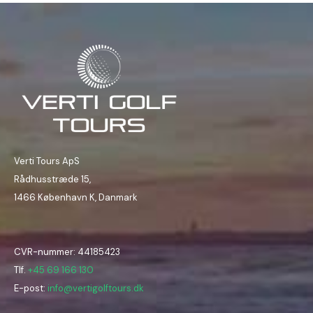
Verti Tours ApS
Rådhusstræde 15,
1466 København K, Danmark
CVR-nummer: 44185423
Tlf.
+45 69 166 130
E-post:
info@vertigolftours.dk