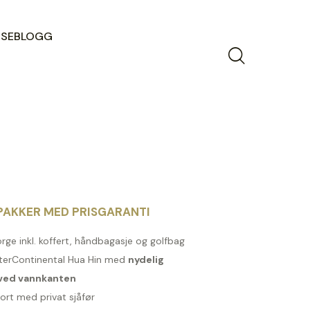
ISEBLOGG
AKKER MED PRISGARANTI
orge inkl. koffert, håndbagasje og golfbag
InterContinental Hua Hin med
nydelig
ved vannkanten
ort med privat sjåfør