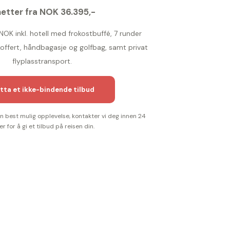
netter fra NOK 36.395,-
 NOK inkl. hotell med frokostbuffé, 7 runder
 koffert, håndbagasje og golfbag, samt privat
flyplasstransport.
tta et ikke-bindende tilbud
 en best mulig opplevelse, kontakter vi deg innen 24
er for å gi et tilbud på reisen din.