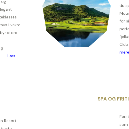
 og
du sp
legant
Moun
teklasses
for s
sus i vakre
perfe
lbyr store
fjell
Club 
og
mer
 –...
Læs
SPA OG FRIT
Først
in Resort
som 
s beste