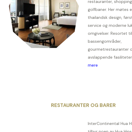
restauranter, shopping
golfbaner. Her møtes e
thailandsk design, førs
service og moderne luk
omgivelser. Resortet ti
bassengområder,
gourmetrestauranter 
avslappende fasiliteter
mere
RESTAURANTER OG BARER
InterContinental Hua H
tilbyr noen av Hua Hin