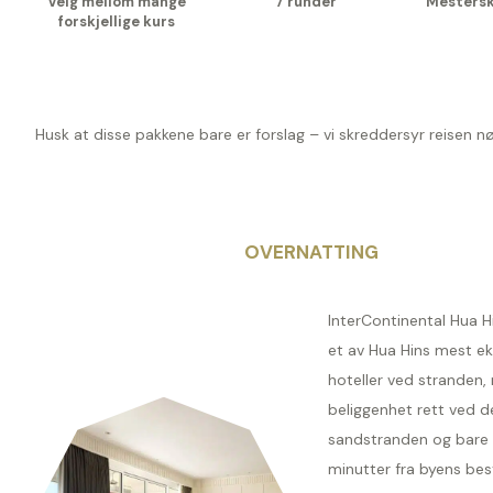
Velg mellom mange
7 runder
Mesters
forskjellige kurs
Husk at disse pakkene bare er forslag – vi skreddersyr reisen n
OVERNATTING
InterContinental Hua H
et av Hua Hins mest ek
hoteller ved stranden,
beliggenhet rett ved 
sandstranden og bare
minutter fra byens bes