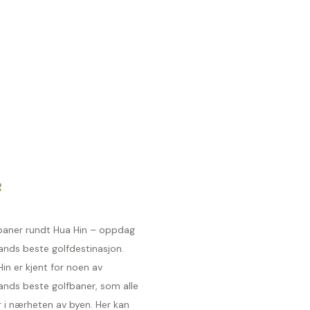
R
baner rundt Hua Hin – oppdag
ands beste golfdestinasjon.
in er kjent for noen av
ands beste golfbaner, som alle
r i nærheten av byen. Her kan