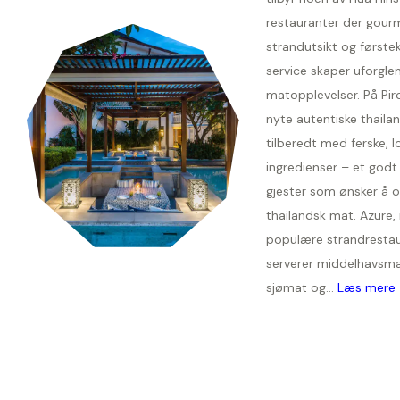
restauranter der gour
strandutsikt og første
service skaper uforgl
matopplevelser. På Pi
nyte autentiske thailan
tilberedt med ferske, l
ingredienser – et godt 
gjester som ønsker å 
thailandsk mat. Azure,
populære strandrestau
serverer middelhavsmat
sjømat og...
Læs mere