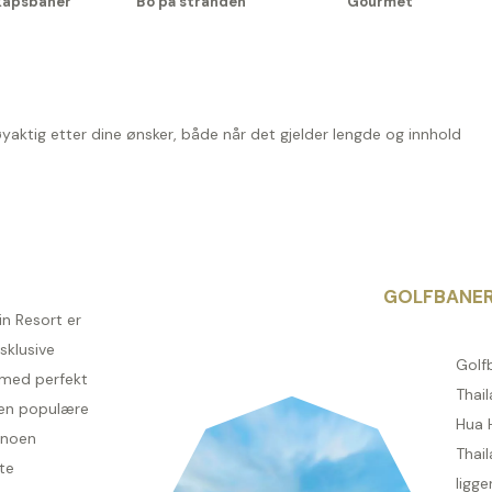
kapsbaner
Bo på stranden
Gourmet
øyaktig etter dine ønsker, både når det gjelder lengde og innhold
GOLFBANE
in Resort er
sklusive
Golf
 med perfekt
Thail
den populære
Hua H
 noen
Thail
te
ligge