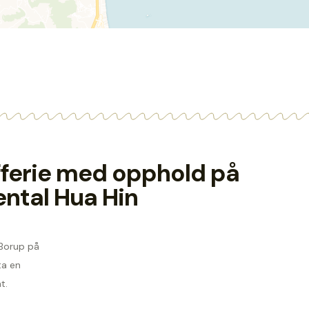
lfferie med opphold på
ental Hua Hin
 Borup på
ta en
t.