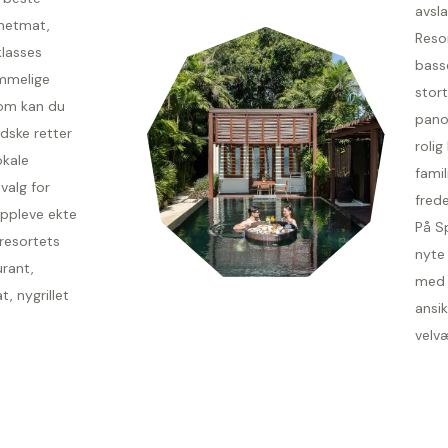
avsl
metmat,
Resor
klasses
bass
emmelige
stor
rom kan du
pano
dske retter
rolig
okale
famil
valg for
frede
oppleve ekte
På S
 resortets
nyte
rant,
med 
, nygrillet
ansik
velvæ