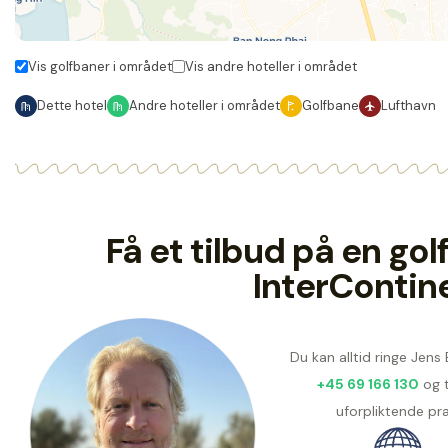
Vis golfbaner i området
Vis andre hoteller i området
Dette hotel
Andre hoteller i området
Golfbane
Lufthavn
Få et tilbud på en go
InterContin
Du kan alltid ringe Jens
+45 69 166 130
og 
uforpliktende pra