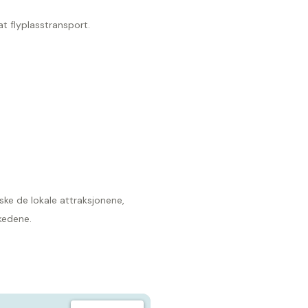
at flyplasstransport.
rske de lokale attraksjonene,
kedene.