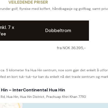
VEILEDENDE PRISER
7 runder golf, flyreise med koffert, håndbagasje og golfbag, samt priv
nkl. 7 x
Dobbeltrom
fee
fra NOK 36.395,-
r ca. 5 kilometer fra Hua Hin sentrum, noe som gjør det enkelt å utfo
d en kort tuk-tuk-tur kan du enkelt nå det travle sentrum og mar
 Hin – InterContinental Hua Hin
Rd, Hua Hin, Hua Hin District, Prachuap Khiri Khan 77110