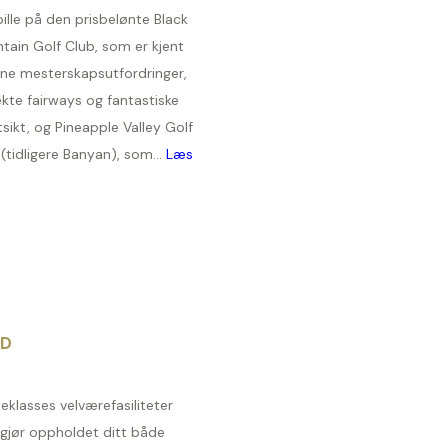
ille på den prisbelønte Black
tain Golf Club, som er kjent
ine mesterskapsutfordringer,
kte fairways og fantastiske
utsikt, og Pineapple Valley Golf
(tidligere Banyan), som...
Læs
e
ID
eklasses velværefasiliteter
gjør oppholdet ditt både