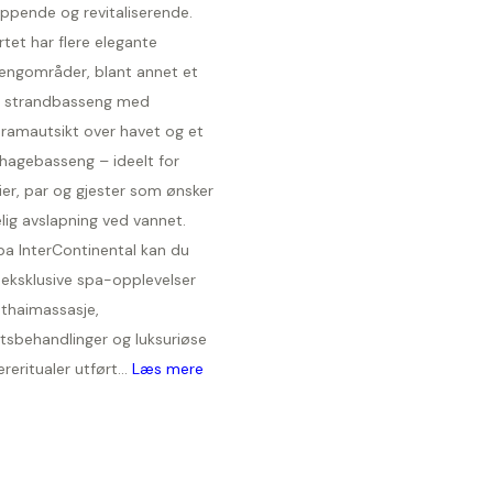
appende og revitaliserende.
tet har flere elegante
engområder, blant annet et
t strandbasseng med
ramautsikt over havet og et
 hagebasseng – ideelt for
ier, par og gjester som ønsker
lig avslapning ved vannet.
pa InterContinental kan du
 eksklusive spa-opplevelser
thaimassasje,
tsbehandlinger og luksuriøse
reritualer utført...
Læs mere