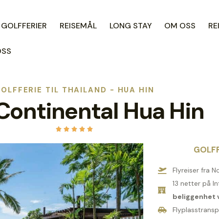
 GOLFFERIER
REISEMÅL
LONG STAY
OM OSS
RE
OSS
OLFFERIE TIL THAILAND - HUA HIN
Continental Hua Hin





GOLFP
Flyreiser fra N
13 netter på 
beliggenhet 
Flyplasstransp