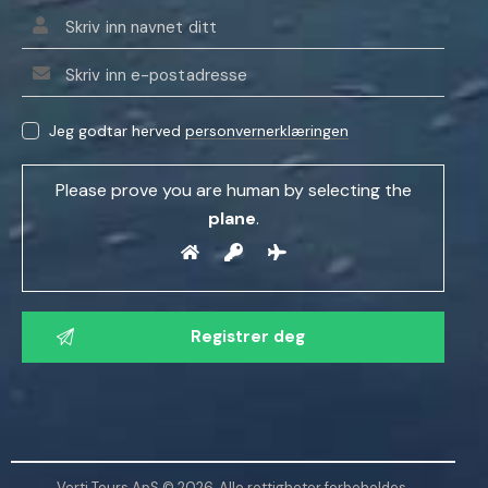
Jeg godtar herved
personvernerklæringen
Please prove you are human by selecting the
plane
.
V
e
n
n
l
i
g
Verti Tours ApS © 2026. Alle rettigheter forbeholdes.