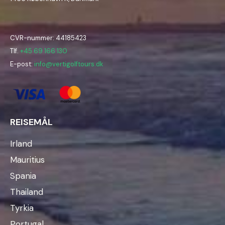
CVR-nummer: 44185423
Tlf.
+45 69 166 130
E-post:
info@vertigolftours.dk
REISEMÅL
Irland
Mauritius
Spania
Thailand
Tyrkia
Portugal