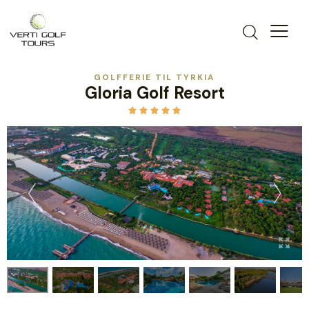
GOLFFERIE TIL TYRKIA
Gloria Golf Resort




