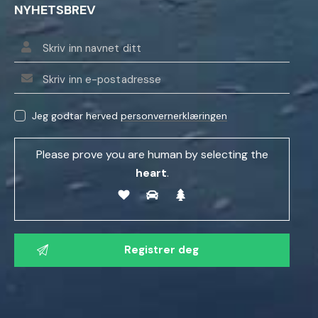
NYHETSBREV
Jeg godtar herved
personvernerklæringen
Please prove you are human by selecting the
heart
.
V
e
n
n
l