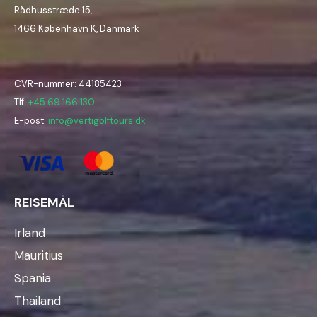
Rådhusstræde 15,
1466 København K, Danmark
CVR-nummer: 44185423
Tlf.
+45 69 166 130
E-post:
info@vertigolftours.dk
REISEMÅL
Irland
Mauritius
Spania
Thailand