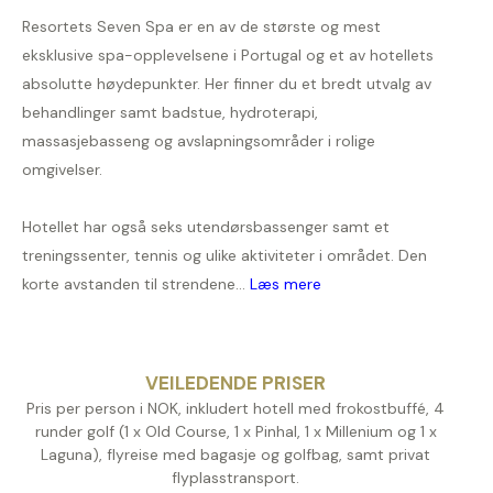
Resortets Seven Spa er en av de største og mest
eksklusive spa-opplevelsene i Portugal og et av hotellets
absolutte høydepunkter. Her finner du et bredt utvalg av
behandlinger samt badstue, hydroterapi,
massasjebasseng og avslapningsområder i rolige
omgivelser.
Hotellet har også seks utendørsbassenger samt et
treningssenter, tennis og ulike aktiviteter i området. Den
korte avstanden til strendene...
Læs mere
VEILEDENDE PRISER
Pris per person i NOK, inkludert hotell med frokostbuffé, 4
runder golf (1 x Old Course, 1 x Pinhal, 1 x Millenium og 1 x
Laguna), flyreise med bagasje og golfbag, samt privat
flyplasstransport.