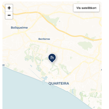
+
Vis satellitkort
−