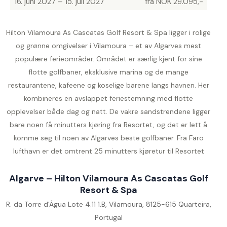
16. juni 2027 – 15. juli 2027
fra NOK 29.095,-
Hilton Vilamoura As Cascatas Golf Resort & Spa ligger i rolige
og grønne omgivelser i Vilamoura – et av Algarves mest
populære ferieområder. Området er særlig kjent for sine
flotte golfbaner, eksklusive marina og de mange
restaurantene, kafeene og koselige barene langs havnen. Her
kombineres en avslappet feriestemning med flotte
opplevelser både dag og natt. De vakre sandstrendene ligger
bare noen få minutters kjøring fra Resortet, og det er lett å
komme seg til noen av Algarves beste golfbaner. Fra Faro
lufthavn er det omtrent 25 minutters kjøretur til Resortet
Algarve – Hilton Vilamoura As Cascatas Golf
Resort & Spa
R. da Torre d'Água Lote 4.11 1.B, Vilamoura, 8125-615 Quarteira,
Portugal