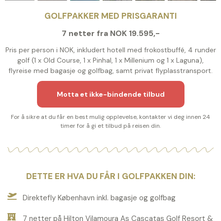
GOLFPAKKER MED PRISGARANTI
7 netter fra NOK 19.595,-
Pris per person i NOK, inkludert hotell med frokostbuffé, 4 runder
golf (1 x Old Course, 1 x Pinhal, 1 x Millenium og 1 x Laguna),
flyreise med bagasje og golfbag, samt privat flyplasstransport.
Motta et ikke-bindende tilbud
For å sikre at du får en best mulig opplevelse, kontakter vi deg innen 24
timer for å gi et tilbud på reisen din.
DETTE ER HVA DU FÅR I GOLFPAKKEN DIN:
Direktefly København inkl. bagasje og golfbag
7 netter på Hilton Vilamoura As Cascatas Golf Resort &