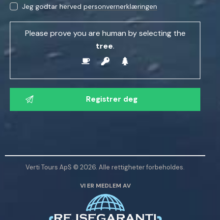
Jeg godtar herved
personvernerklæringen
Please prove you are human by selecting the
tree
.
V
e
n
n
l
i
g
Verti Tours ApS © 2026. Alle rettigheter forbeholdes.
s
VI ER MEDLEM AV
t
l
a