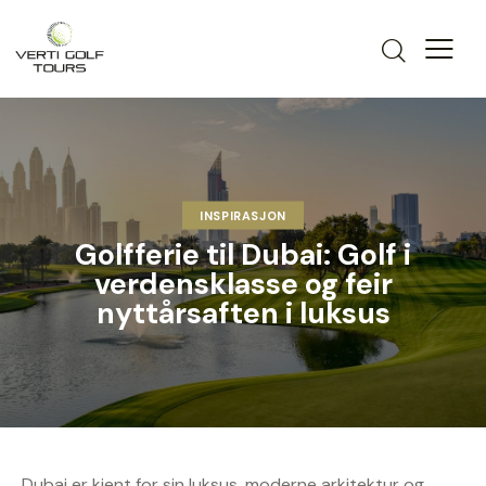
INSPIRASJON
Golfferie til Dubai: Golf i
verdensklasse og feir
nyttårsaften i luksus
Dubai er kjent for sin luksus, moderne arkitektur og