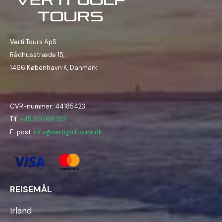
Verti Tours ApS
Rådhusstræde 15,
1466 København K, Danmark
CVR-nummer: 44185423
Tlf.
+45 69 166 130
E-post:
info@vertigolftours.dk
REISEMÅL
Irland