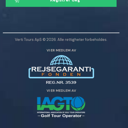
n
n
l
i
g
Verti Tours ApS © 2026. Alle rettigheter forbeholdes.
s
VI ER MEDLEM AV
t
l
a
d
e
t
VI ER MEDLEM AV
t
e
f
e
l