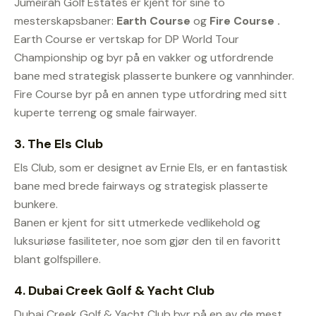
Jumeirah Golf Estates er kjent for sine to
mesterskapsbaner:
Earth Course
og
Fire Course
.
Earth Course er vertskap for DP World Tour
Championship og byr på en vakker og utfordrende
bane med strategisk plasserte bunkere og vannhinder.
Fire Course byr på en annen type utfordring med sitt
kuperte terreng og smale fairwayer.
3.
The Els Club
Els Club, som er designet av Ernie Els, er en fantastisk
bane med brede fairways og strategisk plasserte
bunkere.
Banen er kjent for sitt utmerkede vedlikehold og
luksuriøse fasiliteter, noe som gjør den til en favoritt
blant golfspillere.
4.
Dubai Creek Golf & Yacht Club
Dubai Creek Golf & Yacht Club byr på en av de mest