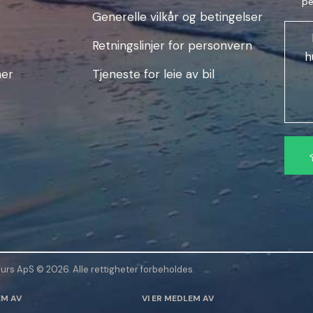
pe
Generelle vilkår og betingelser
Retningslinjer for personvern
h
ner
Tjeneste for leie av bil
V
e
n
n
l
i
g
s
ours ApS © 2026. Alle rettigheter forbeholdes.
t
EM AV
VI ER MEDLEM AV
l