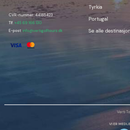
Tyrkia
CVR-nummer: 44185423
Portugal
Tlf.
+45 69 166 130
Se alle destinasjo
E-post:
info@vertigolftours.dk
Verti T
VI ER MEDL