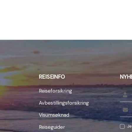
REISEINFO
NYH
Reiseforsikring
Avbestillingsforsikring
Visumsøknad
Je
Reiseguider