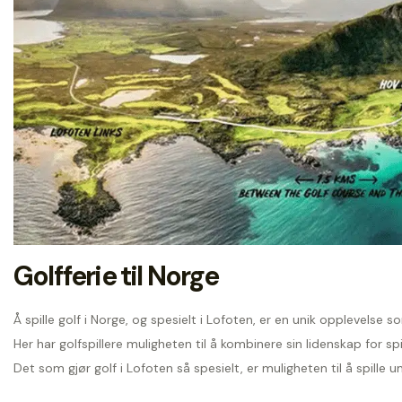
Golfferie til Norge
Å spille golf i Norge, og spesielt i Lofoten, er en unik opplevelse so
Her har golfspillere muligheten til å kombinere sin lidenskap for 
Det som gjør golf i Lofoten så spesielt, er muligheten til å spille u