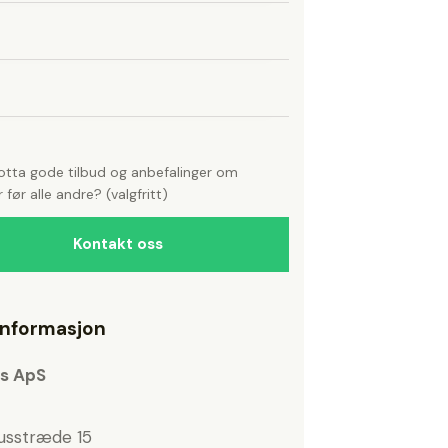
otta gode tilbud og anbefalinger om
r før alle andre? (valgfritt)
informasjon
rs ApS
usstræde 15