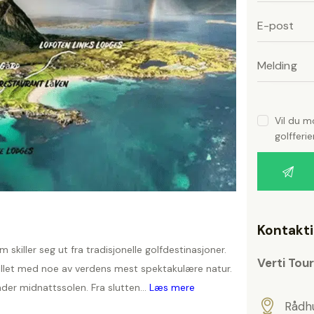
i
l
i
g
g
s
s
t
t
l
a
l
d
a
e
t
d
Vil du m
t
golfferie
e
e
f
t
e
l
t
t
e
e
t
f
s
Kontakt
e
t
å
m skiller seg ut fra tradisjonelle golfdestinasjoner.
l
t
Verti Tou
spillet med noe av verdens mest spektakulære natur.
o
t
m
nder midnattssolen. Fra slutten...
Læs mere
e
t
Rådh
.
t