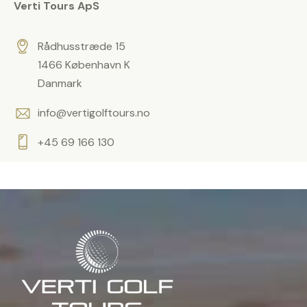
o
Verti Tours ApS
t
m
t
e
.
t
Rådhusstræde 15
s
1466 København K
t
Danmark
å
info@vertigolftours.no
t
o
+45 69 166 130
m
t
.