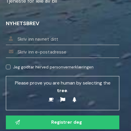
Tjeneste for leie av bil
NYHETSBREV
Jeg godtar herved
personvernerklæringen
Please prove you are human by selecting the
tree
.
V
e
n