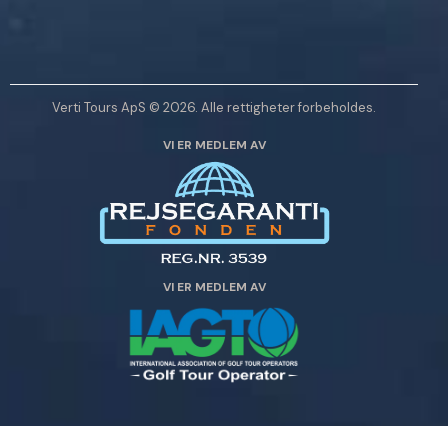
n
l
i
g
Verti Tours ApS © 2026. Alle rettigheter forbeholdes.
s
VI ER MEDLEM AV
t
l
a
d
e
t
VI ER MEDLEM AV
t
e
f
e
l
t