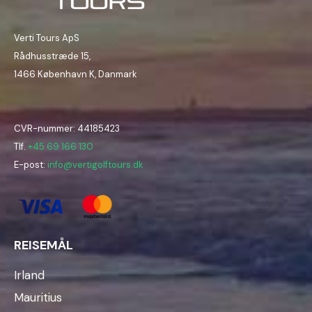
Verti Tours ApS
Rådhusstræde 15,
1466 København K, Danmark
CVR-nummer: 44185423
Tlf.
+45 69 166 130
E-post:
info@vertigolftours.dk
REISEMÅL
Irland
Mauritius